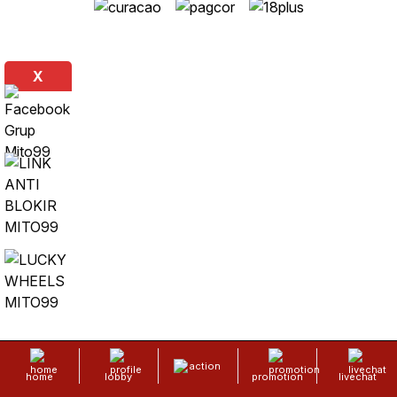
X
home
lobby
promotion
livechat